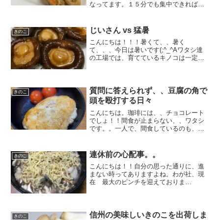
なってます。１５分でも集中できれば、
結構な文字の量を読むことは出来るので
すが 眠気が勝ってしまい。昨日は、久
しぶりにユックリできたので読書も進み
じいさん vs 猛暑
きのこ
気分がリフレッシュできま...
こんにちは！！！暑くて、、暑く
て、、、今日は暑いです(;^_^Aワタシ達
の工場では、育てているキノコは一定の
温度の部屋にいます。つまり、、外気温
が暑くなると、、室温を下げようとクー
ラーがフル稼働し始めます。しかし、、
工場のクーラー達は、、３...
質問に答えられず、、豆腐の角で
きのこ
頭を殴打する日々
こんにちは。珈琲には、、チョコレート
でしょ！！間食が止まらない、、ワタシ
です。。一人で、間食しているのも、、
忍びないので。。隣で仕事されている、
お姉さまを誘って一緒に間食してます。
(笑)さてさて、、買い物に行くたびに な
連休前の心配事。。
きのこ
ぜか豆腐を買ってきて...
こんにちは！！自分の思った通りに、進
まない時ってありますよね。わが社、現
在 最大のピンチを迎えておりま
す、、、、、、来週 5/3～5/5までお休
みの予定なのですが、キノコの成長がヤ
ヤ遅れ気味なのです。明日 土曜日まで
に収穫を完了させて荷造り...
信州の美味しいきのこを出荷しま
きのこ