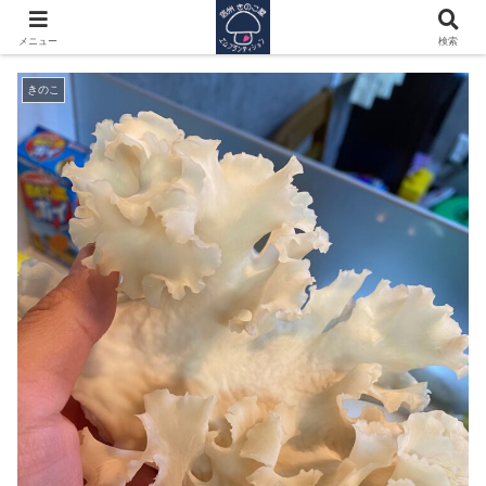
桜咲く、はなびらたけ来る！
メニュー
検索
きのこ