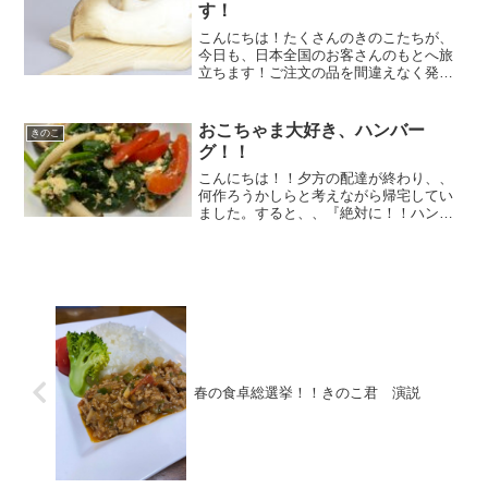
す！
こんにちは！たくさんのきのこたちが、
今日も、日本全国のお客さんのもとへ旅
立ちます！ご注文の品を間違えなく発送
するために、私が超マジメに伝票入力と
発送手配をしてます＾＾b大事に育てた
きのこたち、いってらっしゃい♪
おこちゃま大好き、ハンバー
きのこ
グ！！
こんにちは！！夕方の配達が終わり、、
何作ろうかしらと考えながら帰宅してい
ました。すると、、『絶対に！！ハンバ
ーグじゃなきゃ、イヤだ』との３号隊員
の指令が出まして、、ひき肉を買いに、
普段は行かないスーパーへ寄りました。
すると、、夕方なのに、、...
春の食卓総選挙！！きのこ君 演説