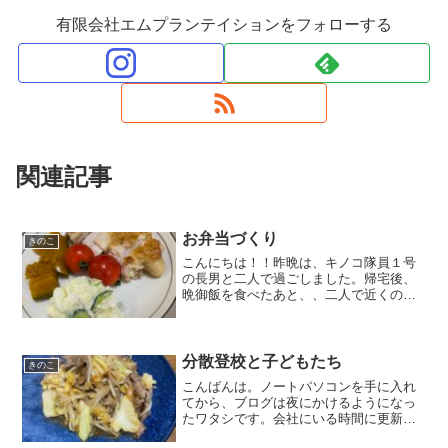
有限会社エムプランテイションをフォローする
関連記事
お弁当づくり
きのこ
こんにちは！！昨晩は、キノコ隊員１号
の長男と二人で過ごしました。帰宅後、
晩御飯を食べたあと、、二人で近くのグ
ラウンドまで走りに出かけました。まぁ
～、、もぉ～、、生意気(笑)『今さら、走
ってもオレの方が体力は上だ』とかぁ～
『本気で走れば俺の方...
分散登校と子どもたち
きのこ
こんばんは。ノートパソコンを手に入れ
てから、ブログは夜にかけるようになっ
たワタシです。会社にいる時間に更新し
なくても自宅で更新できるので、精神的