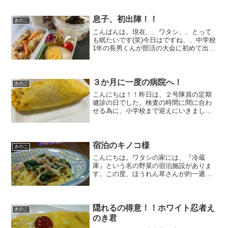
に余裕が生まれました～さて、、『チャ
ーリーとチョコレート工場』の映画が後
ろで流れていますが、、昔...
息子、初出陣！！
きのこ
こんばんは。現在、、ワタシ、、とって
も眠たいです(笑)今日はですね、、中学校
1年の長男くんが部活の大会に初めて出場
したのです。大会の集合時間の、ま
ぁ、、早い事(笑)朝の7時集合ですよ？ ？
朝の5時半に息子氏を起こす。朝飯を食わ
せる。。朝飯...
３か月に一度の病院へ！
きのこ
こんにちは！！昨日は、２号隊員の定期
健診の日でした。検査の時間に間に合わ
せる為に、小学校まで迎えにいきまし
た。担任の先生と初対面でしたので、挨
拶をして下校。（じっと、、見られてい
たので、、連れ去りと勘違いされていな
いか不安でした。(笑)）病...
宿泊のキノコ様
きのこ
こんにちは。ワタシの家には、『冷蔵
庫』という名の野菜の宿泊施設がありま
す。この度、ほうれん草さんが約一週間
の長期滞在中です。宿泊施設の管理人と
して、部屋の『鮮度』を保ちたい。とい
うわけで、夕食の食卓にご出発です。夕
食へのお出かけ前に、『ほう...
隠れるの得意！！ホワイト忍者え
きのこ
のき君