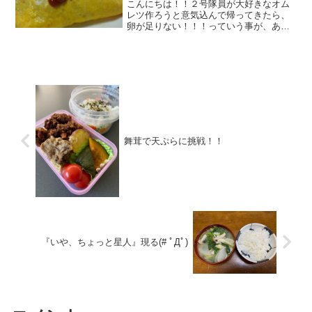
こんにちは！！２号隊員が大好きなオム
レツ作ろうと意気込んで帰ってきたら、
卵が足りない！！！っていう事が、あっ
たワタシです。すぐさま、、裏庭の鶏舎
から卵を、、、（冗談です。水で薄めて
使いました(;^_^A）明日から新年度とい
う事で、値上がりす...
舞茸で天ぷらに挑戦！！
『いや、ちょっと星人』現る(# ﾟДﾟ)