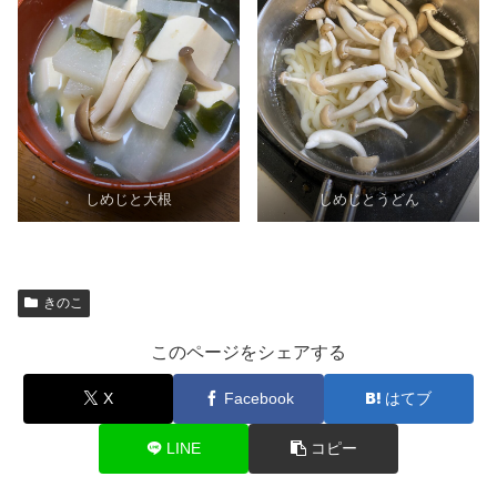
しめじと大根
しめじとうどん
きのこ
このページをシェアする
X
Facebook
はてブ
LINE
コピー