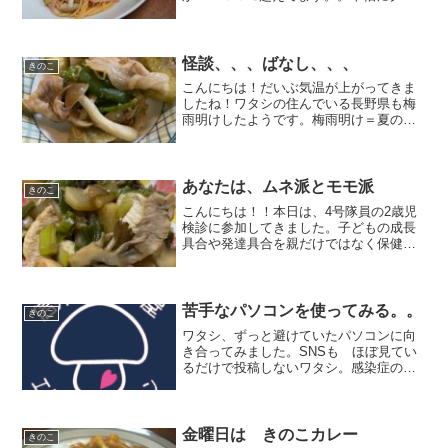
ラー入れてます。。というわけで、、残
暑に食べそうなキノコ料理～♪♪『ぶなし
めじとベーコン小松菜パスタ』でござい
ます。気温も高くて、、...
怪談、、、ばなし、、、
きのこ
こんにちは！だいぶ気温が上がってきま
したね！ワタシの住んでいる長野県も梅
雨明けしたようです。梅雨明け＝夏の始
まりです！！夏と言えば、、、夏と言え
ば、、、『学校の怪談』でしょぉ～～実
は、、、ワタシの家にも出るんです
よ、、、毎晩、、毎晩、、夜中...
あなたは、ムネ派とモモ派
きのこ
こんにちは！！本日は、4号隊員の2歳児
検診に参加してきました。子どもの成長
具合や発達具合を親だけではなく保健士
さんからも見てもらえる行政サービスで
す。産む方も、産まれる方も、人生初出
来事ですから わからないことや、戸惑
う事もありますよね。そ...
苦手なパソコンを使ってみる。。
きのこ
ワタシ、ずっと避けていたパソコンに向
き合ってみました。SNSも ほぼ見てい
るだけで投稿しないワタシ。感染症の影
響で、移動に制限がかけられる中、ワタ
シは蚊帳の外の感覚に。自らが発信しな
ければ、埋もれていくだけだと。カッコ
つけようにも、特段変わ...
金曜日は きのこカレー
きのこ