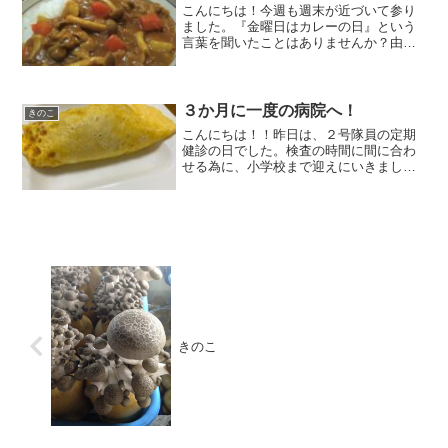
こんにちは！今週も週末が近づいて参り
ました。『金曜日はカレーの日』という
言葉を聞いたことはありませんか？由来
は諸説あるようですが、海上自衛隊の
方々が、長い航海で曜日感覚を失わない
ようにする為に毎週金曜日はカレーを食
事にしている説が有力だそう...
３か月に一度の病院へ！
きのこ
こんにちは！！昨日は、２号隊員の定期
健診の日でした。検査の時間に間に合わ
せる為に、小学校まで迎えにいきまし
た。担任の先生と初対面でしたので、挨
拶をして下校。（じっと、、見られてい
たので、、連れ去りと勘違いされていな
いか不安でした。(笑)）病...
きのこ