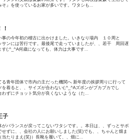
そ』を使っているお家が多いです。ワタシも...
！！
い事の今年初の稽古に出かけました。いきなり場内 １０周と
ッサンには苦行です。最後尾で走っていましたが、、若干 周回遅
(;^_^A何歳になっても、体力は大事です...
てる青年団体で市内の主だった機関へ 新年度の挨拶周りに行って
を着ると、、サイズが合わない(;^_^Aズボンがブカブカでし
わずにチョット気分が良くないような（た...
王子
体がバランスが戻ってこないワタシです。。本日は、、ずっとサボ
でせずに、、会社の人にお願いしました(笑)でも、、ちゃんと畑ま
当たりまえ(笑)）長靴を履いて、、畑に...