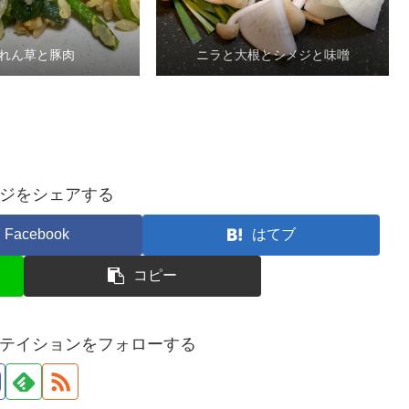
れん草と豚肉
ニラと大根とシメジと味噌
ジをシェアする
Facebook
はてブ
コピー
テイションをフォローする