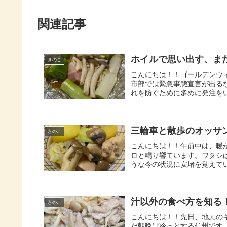
関連記事
ホイルで思い出す、まだ冬
きのこ
こんにちは！！ゴールデンウ
市部では緊急事態宣言が出る
れを防ぐために多めに発注をい
三輪車と散歩のオッサ
きのこ
こんにちは！！午前中は、暖
ロと鳴り響ています。ワタシ
うな今の状況に安堵を覚えてい
汁以外の食べ方を知る
きのこ
こんにちは！！先日、地元の
だ朝晩は冷っとする信州です