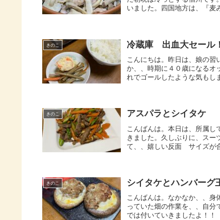
いました。四国地方は、『麦み
冷蔵庫 出血大セール
きのこ
こんにちは。昨日は、娘の習
か、、時期に４０歳になるオ
れでゴールしたような気もします
アスパラとシイタケ
きのこ
こんばんは。本日は、所属し
きました。久しぶりに、スーツ
て、、嬉しい反面 サイズが合
シイタケとハンバーグ
きのこ
こんばんは。なかなか、、身
っていた畑の作業を、、自分
では付いていきましたよ！！（