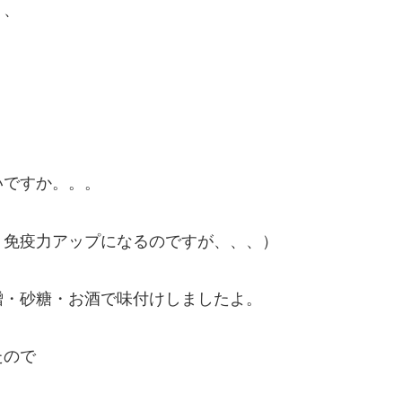
、、
いですか。。。
り免疫力アップになるのですが、、、）
噌・砂糖・お酒で味付けしましたよ。
たので