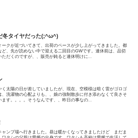
タイヤだった(;^ω^)
ィークが近づいてきて、出荷のペースが少し上がってきました。都
など、先が読めない中で迎える二回目のGWです。連休前は、品切
ただくのですが、、販売が鈍ると連休明けに...
ン
かく太陽の日が差していましたが、現在、空模様は暗く雷がゴロゴ
は、洗濯物の心配よりも、、娘の強制散歩に付き添わなくて良さそ
ます。。。。そうなんです、、昨日の事なの...
！
キャンプ場へ行きました。昼は暖かくなってきましたけど まだま
。ワタシの父親は愛媛の出身です。ワタシも高校は愛媛で生活して