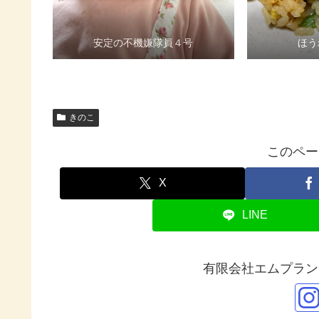
安定の不機嫌隊員４号
ほう
きのこ
このペー
X
LINE
有限会社エムプラン