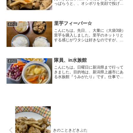
っぱらうと、、オシボリを笑顔で投げて
くる大先輩なのですが、、数年ぶり
に、、長野県まで来られるという事
で、、知人の方が経営されている温泉宿
を紹介させてもらいました。そして...
里芋フィーバー☆
きのこ
こんにちは。先日、、大量に（大袋3袋）
里芋を購入しました。里芋のネットリと
する感じがワタシは好きなのですが、、
ちょっと、、高いので、、値引きされて
いるのを発見して思わず買ってしまいま
した。見切られているだけあって、、傷
みかけてましたのでサッ...
隊員、in水族館
きのこ
こんにちは。日曜日に新潟県まで行って
きました。目的地は、新潟県上越市にあ
る水族館『うみがたり』です。仕事で２,
３回県外に出た事はありましたが、、県
外までお出かけしたのは、一年近くぶり
です。特に3，４号隊員と県外に出るのは
２年以上ぶりかもしれ...
きのこときどきぶた