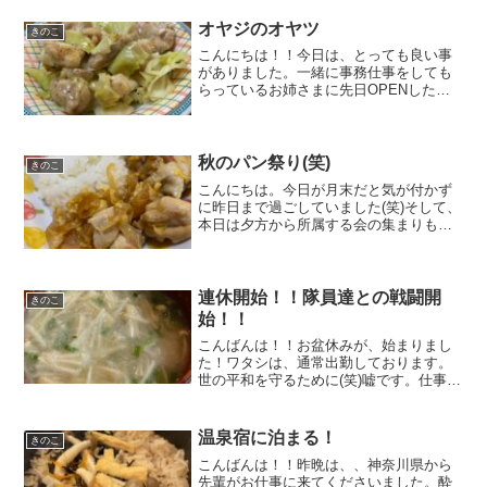
オヤジのオヤツ
きのこ
こんにちは！！今日は、とっても良い事
がありました。一緒に事務仕事をしても
らっているお姉さまに先日OPENしたフ
ルーツタルトのお店『KUTEN.』さんでお
土産を買ってきてもらいました。チョコ
の中にナッツやラズベリーなど入ってい
て とっても美味...
秋のパン祭り(笑)
きのこ
こんにちは。今日が月末だと気が付かず
に昨日まで過ごしていました(笑)そして、
本日は夕方から所属する会の集まりもあ
り、、大忙しです(;^ω^)朝起きてから、、
味噌汁作ってゴハン食べて会社までビュ
ーンと飛んできました。（飛んでくるっ
て、、この辺...
連休開始！！隊員達との戦闘開
きのこ
始！！
こんばんは！！お盆休みが、始まりまし
た！ワタシは、通常出勤しております。
世の平和を守るために(笑)嘘です。仕事が
終わらなかっただけです(;^ω^)子ども達
は、全員休みなので・・・とにかく騒が
しい。仕事にならん(;^_^Aそんなおバカ
温泉宿に泊まる！
きのこ
なワタシ...
こんばんは！！昨晩は、、神奈川県から
先輩がお仕事に来てくださいました。酔