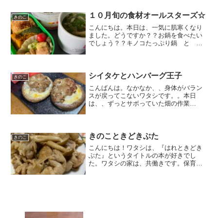
ンドを狂ったように買い占めるのです
が、、、キノコ隊員たちも狂ったように
１０月旬の食材オールスターズ☆
きのこ
消費するために、、、ワ...
こんにちは。本日は、一気に肌寒くなり
ました。どうですか？？お鍋を食べたい
でしょう？？キノコたっぷり鍋 と 闇
がたっぷり鍋。どちらが良いですか？？
僕は、スンドゥブ鍋が食べたいです。ち
ょっと、小難しく言ってみました(笑)（辛
い物は苦手なんですけ...
シイタケとハンバーグ王子
きのこ
こんばんは。なかなか、、身体がバラン
スが戻ってこないワタシです。。本日
は、、ずっとサボっていた畑の作業
を、、自分でせずに、、会社の人にお願
いしました(笑)でも、、ちゃんと畑までは
付いていきましたよ！！（当たりまえ
(笑)）長靴を履いて、、畑に...
きのこときどきぶた
きのこ
こんにちは！ワタシは、『はれときどき
ぶた』というタイトルの本が好きでし
た。ワタシの家は、共働きです。保育園
にいるキノコ隊員達も、夕方に配達に連
れまわされる事も多々あり迷惑かけてま
す。なかなか、お家で遊ぶ時間も中々取
れない時もあります。でもっ...