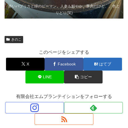
赤いパプリカと緑のピーマン。人参も鮮やか。豚肉だけど、、色と
りどり(笑)
きのこ
このページをシェアする
X
Facebook
はてブ
LINE
コピー
有限会社エムプランテイションをフォローする