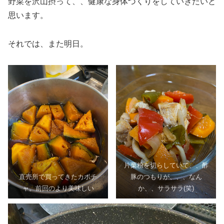
野菜を沢山摂って、、健康な身体づくりをしていきたいと
思います。
それでは、また明日。
片栗粉を切らしていて、、酢
直売所で買ってきたカボチ
豚のつもりが、、、なん
ャ。前回のより美味しい
か、、サラサラ(笑)