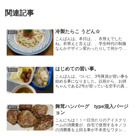
関連記事
冷製たらこ うどん☆
きのこ
こんばんは。本日は、、衣替えでした
ね。衣替えと言えば、、学生時代の制服
なんかデザイン変わったりして何かウキ
ウキした記憶があります。そして、、衣
替えと共に梅雨前線が活発になってき
て、、梅雨入り！！空気の香りも、、湿
っぽいような、、少し気だるい...
はじめての習い事。
きのこ
こんばんは。ついに、3号隊員が習い事を
始める事になりました。以前から、お姉
ちゃんである2号が習っている空手の真似
をしており。。『僕もやりたい。』と言
ってまして。。昨日、体験入会をしてき
ました。彼の勝負服である仮面ライダー
のトレーナーを着用し...
舞茸ハンバーグ type混入バージ
きのこ
ョン
こんにちは！！一日当たりのアイスクリ
ームの消費量が、自宅で使用するキノコ
の消費量を上回る事が不本意なワタシで
す。LOTTEのガーナチョコ＆クッキーサ