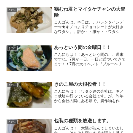
うです(笑)歯を磨けという事で、、歯ブラ
シを1本買って...
鶏むね君とマイタケチャンの大冒
きのこ
険
こんばんは。本日は、、バレンタインデ
ー☆★キノコよりチョコレートが大好き
なワタシ。。誰か・・誰か・・ワタシに
チョコをおくれ ^^) _旦~~って、、鼻の下
を伸ばしてニヤニヤしていたら貰えまし
た！！！！もう、、マイアミの奇跡
あっという間の金曜日！！
きのこ
か！！いや、ジョホ...
こんにちは！！あっという間の、、週末
ですね。7月が一日、一日と近づいてきて
ます！！7月の大イベント『ブルーベリー
の出荷』が近づいてきています。まじ
で、、、約3週間強の期間限定 標高600ｍ
からお届けする高原のブルーベリーで
す。準備の為、アチ...
きのこ屋の大根役者！！
きのこ
こんにちは！！ワタシ達の会社は、キノ
コ栽培を行っている会社です。が、昨年
から会社の隣にある畑で、農作物を作る
ようにしました。前シーズンは、『かぼ
ちゃ』『きゅうり』『とまと』『マルな
す』に挑戦してみました。全部自分でや
ろうと思ってしまった為、...
包装の種類を放送します。
きのこ
こんばんは！！太陽が沈んでしまいまし
た、、、そもそも雨なので太陽さん見て