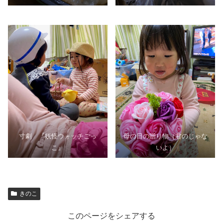
寸劇 『妖怪ウォッチごっ
母の日の贈り物（君のじゃな
こ』
いよ）
きのこ
このページをシェアする