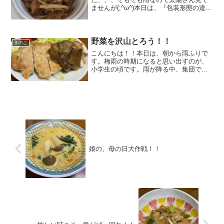
ませんが(;^ω^)本日は、『包装形態の違い
による、品質変化について』レポートし
たいと思います。ワタシ達の会社で栽培
している『まいたけ君』ですが、同じ日
に産まれてきた子...
野菜を沢山とろう！！
きのこ
こんにちは！！本日は、朝から雨ふりで
す。梅雨の時期になると思い出すのが、
小学生の頃です。雨が降る中、集団で登
校し、前を歩いている人の傘を叩いた
り、水溜りに意図的に入ってみたりとチ
ョッカイを出していたなと記憶が蘇りま
す。。大人になった今は、、...
娘の、母の日大作戦！！