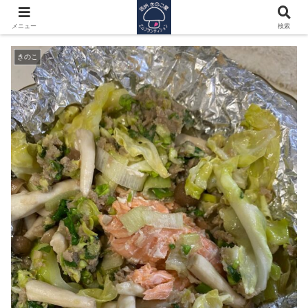
きのこ隊員の『変わり身の術』成功
メニュー
検索
きのこ