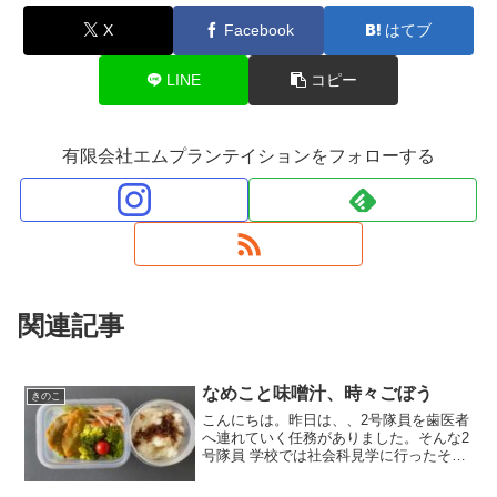
X
Facebook
はてブ
LINE
コピー
有限会社エムプランテイションをフォローする
関連記事
なめこと味噌汁、時々ごぼう
きのこ
こんにちは。昨日は、、2号隊員を歯医者
へ連れていく任務がありました。そんな2
号隊員 学校では社会科見学に行ったそう
で、、ご機嫌で帰ってきましたが、、歯
医者さんでドリルで削られて、、不満そ