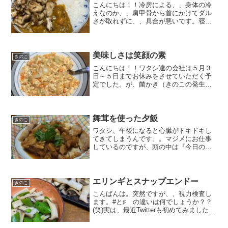
こんにちは！！冷房による、、身体の冷
えなのか、、肩甲骨から首にかけてダル
さが取れずに、、具合が悪いです。寝る
ときに、、冷房つけて寝るからいけない
のですが、、、ね。。お仕事の方は、７
月１０日までに払うべき税金の計算
が、、やっとこ終わり。。もう...
美味しさは笑顔の素
きのこ
こんにちは！！ワタシ達の会社は５月３
日～５日までお休みをさせていただく予
定でした。が、菌かき（きのこの発生を
促す工程）のタイミングを見誤り、、月
曜日まで収穫とパッケージ作業としても
らいに出勤してもらいました。せめても
のお詫びにと、、、お昼ご...
舞茸を使った夕飯
きのこ
ワタシ、午後になると心臓がドキドキし
てきてしまうんです。。マジメにお仕事
しているのですが、頭の中は『今日の夕
飯』何を作ろうか。。冷蔵庫内の、見切
り品の消費期限は、、とかだいぶ前に買
った蓮根 使ってない、、とか使おうと思
った肉 冷凍庫に入れっ...
エリンギとスナップエンドー
きのこ
こんばんは。突然ですが、、視力検査し
ます。#と♯ の違いは何でしょうか？？
(笑)実は、最近Twitterも初めてみました。
(@mplantation8349)ハッシュタグってあ
るじゃないですか、、＃をつけて検索し