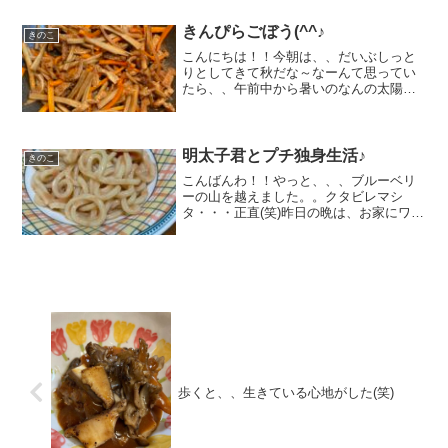
やすくする、、メリットがある...
きんぴらごぼう(^^♪
きのこ
こんにちは！！今朝は、、だいぶしっと
りとしてきて秋だな～なーんて思ってい
たら、、午前中から暑いのなんの太陽が
眩しいです。夕飯は、『きんぴらごぼう
とカボチャ』だけじゃないけど、、それ
で(笑)ゴボウの皮を剥いていて思うんです
が、、、剥いているう...
明太子君とプチ独身生活♪
きのこ
こんばんわ！！やっと、、、ブルーベリ
ーの山を越えました。。クタビレマシ
タ・・・正直(笑)昨日の晩は、お家にワタ
シだけだったので。。。もう、、何にも
したくなく、、超手抜きゴハンで済ませ
ました～。。夕飯は、『明太子の冷やし
うどん』お昼は、『明太...
歩くと、、生きている心地がした(笑)