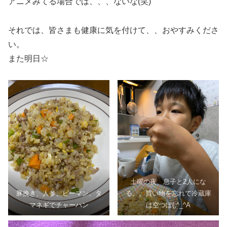
アニメみてる場合では、、、ないな(笑)
それでは、皆さまも健康に気を付けて、、おやすみくださ
い。
また明日☆
土曜の夜、息子と2人にな
豚挽き、人参、ピーマン、タ
る。。買い物を忘れて冷蔵庫
マネギでチャーハン
は空つぽ(;^_^A