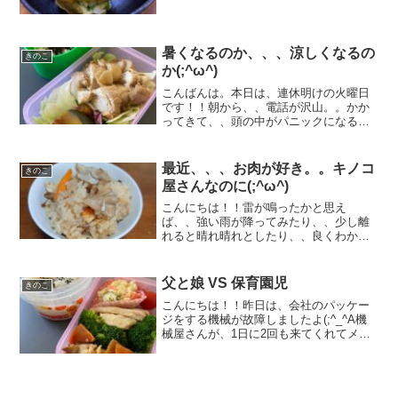
した(;^ω^)とにかく、、暑い。。キノコ達
の生育を見守る冷房機器たちフル回転し
てました。電力消費が上がるたびに、、
『電気の使用を控え...
暑くなるのか、、、涼しくなるの
きのこ
か(;^ω^)
こんばんは。本日は、連休明けの火曜日
です！！朝から、、電話が沢山。。かか
ってきて、、頭の中がパニックになるか
と思いました。昼には、、出荷用のキノ
コが足りなくなり。。。突如、舞茸工場
で収穫したキノコの集荷に行けと、、聖
最近、、、お肉が好き。。キノコ
きのこ
徳太子に命じられ、、、ト...
屋さんなのに(;^ω^)
こんにちは！！雷が鳴ったかと思え
ば、、強い雨が降ってみたり、、少し離
れると晴れ晴れとしたり、、良くわから
ない天気ですね。昨日は、久しぶりに外
食に出かけました。以前勤めていた会社
で、技術屋さんだった大先輩が経営され
父と娘 VS 保育園児
きのこ
ているお店苑『美加登苑』にい...
こんにちは！！昨日は、会社のパッケー
ジをする機械が故障しましたよ(;^_^A機
械屋さんが、1日に2回も来てくれてメン
テナンスしてくれました。古い機械なの
で、様々な箇所にガタが来ているそうで
す。ガタは来ているんだけど、、部品同
士が絶妙なバラン...