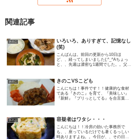
関連記事
いろいろ、ありすぎて、記憶なし
きのこ
(笑)
こんばんは。前回の更新から10日ほ
ど、、経ってしまいました(;^_^Aちょっ
と、、先週は濃密な1週間でした。。父親
と共に、、松本の病院まで、、検査の時
間が早いということで、、前日入り。。
久しぶりに、父親と2人でご飯食べまし
きのこVSこども
きのこ
た。久しぶりという...
こんにちは！事件です！！健康的な食材
である『きのこ』を育て、『美味しい』
『新鮮』『プリっとしてる』を合言葉に
キノコを全国の皆さんにお届けしている
ワタシの家で事件です。実は、我が家の
キノコ隊員（こども４名）たち、、、み
んなキノコ苦手なんです。...
容疑者はワタシ・・・
きのこ
こんにちは！！冷房の効いた事務所で
も、、座っているだけでも暑くるっしい
時ありますよね。。今日が、、その日で