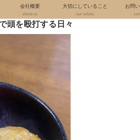
会社概要
大切にしていること
お問い
about us
our values
con
で頭を殴打する日々