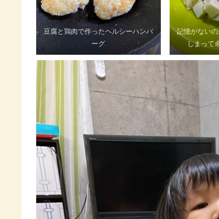
豆腐と鶏肉で作ったヘルシーハンバ
記憶がないの
ーグ
しまって