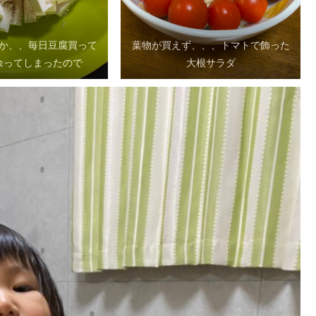
か、、毎日豆腐買って
葉物が買えず、、、トマトで飾った
余ってしまったので
大根サラダ