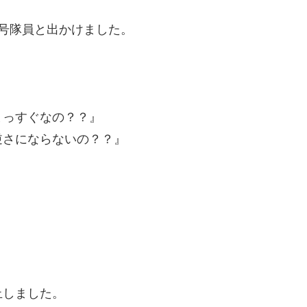
号隊員と出かけました。
まっすぐなの？？』
逆さにならないの？？』
』
』
止しました。