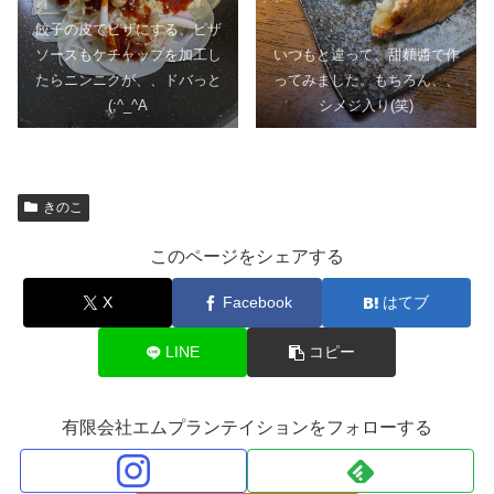
餃子の皮でピザにする。ピザ
ソースもケチャップを加工し
いつもと違って、甜麵醬で作
たらニンニクが、、ドバっと
ってみました。もちろん、、
(;^_^A
シメジ入り(笑)
きのこ
このページをシェアする
X
Facebook
はてブ
LINE
コピー
有限会社エムプランテイションをフォローする