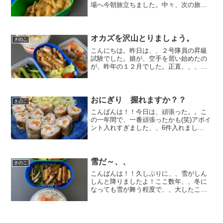
場へ今朝旅立ちました。中々、次の旅立
ちが決まらずにワタシ達の工場で眠って
いました。無事に、活躍先が見つかって
良かったです。さてさて、、昨晩は、、
『キノコカレー』を作りま...
オカズを沢山とりましょう。
きのこ
こんにちは。昨日は、、２号隊員の昇級
試験でした。娘が、空手を習い始めたの
が、昨年の１２月でした。正直、、、こ
の習い事に通う前は、、娘と２人でいる
時間というものはゼロに限りなく近く無
かったと思います。乗り物酔いしやすい
為、ドライブに行く事も無...
おにぎり 握れますか？？
きのこ
こんばんは！！今日は、頑張った。。こ
の一年間で、一番頑張ったかも(笑)アポイ
ント入れすぎました、、6件入れまし
て・・頭の中、、やや整理できていませ
ん。そして、、まだ会社にいます(;^_^A
これ書いたら帰ります☆でも、ものすご
く充実の1日でし...
雪だ～、、
きのこ
こんばんは！！久しぶりに、、雪がしん
しんと降りましたよ！ここ数年、、冬に
なっても雪が舞う程度で、、大したこと
は無かったのです。（雪は、、スキー場
だけ降れば良いのですが、、）信州らし
さを感じる事も最近はありませんでし
た。そんな中、ドカンと一発...