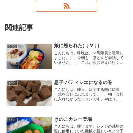
関連記事
娘に怒られた( ；∀；)
きのこ
こんにちは。昨晩は、２号隊員と喧嘩し
ました。。。今朝も、ほとんど会話して
いません、、、これからお迎えに行くの
ですが、、不安です(笑)『パパには関係な
いじゃん！！』この攻撃呪文は、オッサ
ンには痛恨の一撃となります。無駄
に、、唱えないように女性...
息子 パティシエになるの巻
きのこ
こんにちは。昨日、帰宅する際に鍵束
一式を会社に忘れまして、、、朝 会社
に入れなかったワタシです。やはり、大
事なものは面倒くさがらずに同じ場所に
戻しておかないといけないと感じまし
た。あたりまえか(笑)夕飯は、『鶏肉のガ
ーリック風味炒め』っす...
きのこカレー登場
きのこ
こんにちは。昨年まで、シメジの栽培の
際に使用していた機械が新しいキノコ工