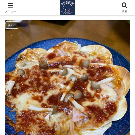
餃子の皮が余ったでも、耳たぶじゃないよ
メニュー
検索
きのこ