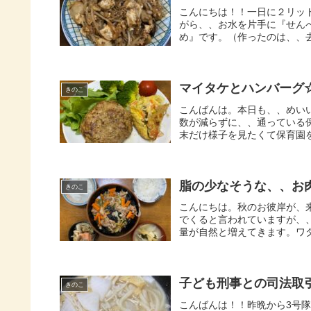
こんにちは！！一日に２リッ
がら、、お水を片手に『せん
め』です。（作ったのは、、去
マイタケとハンバーグ
きのこ
こんばんは。本日も、、めい
数が減らずに、、通っている
末だけ様子を見たくて保育園を
脂の少なそうな、、お
きのこ
こんにちは。秋のお彼岸が、
でくると言われていますが、
量が自然と増えてきます。ワタ
子ども刑事との司法取
きのこ
こんばんは！！昨晩から3号