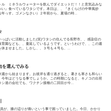
トル ミネラルウォーターを飲んでダイエットだ！！と意気込みな
べい』食べているワタシです。本日は、、『きくらげの中華風炒
年っす。ゴメンなさい）２年前から、夏場の時...
☆
いっぱいに活動しました(笑)ワタシの住んでる長野市、、感染症の
保育園なども、、蔓延しているようです。というわけで、、この週
休ませました。しかし、、３号も４号も、...
肉を選んでみる
来週から始まります。お彼岸を通り過ぎると、暑さも寒さも和らい
、今年はどうなる事でしょうか。この時期になると、キノコの出荷
シ達の会社でも、ワクチン接種の二回目が今...
引
隊員が、膝の辺りが痛いという事で困っていました。今日、かかり