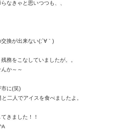
帰らなきゃと思いつつも、、
換が出来ない(;´∀｀)
、残務をこなしていましたが。。
せんか～～
市に(笑)
男と二人でアイスを食べましたよ。
してきました！！
^A