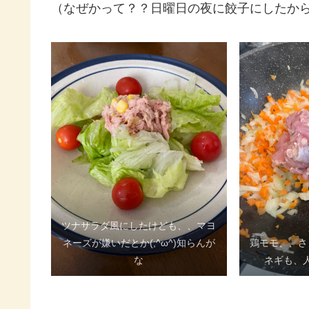
（なぜかって？？日曜日の夜に餃子にしたから
ツナサラダ風にしたけども、、マヨ
ネーズが嫌いだとか(;^ω^)知らんが
鶏モモ、、さ
な
ネギも、