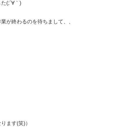
;´∀｀)
作業が終わるのを待ちまして、、
ります(笑)）