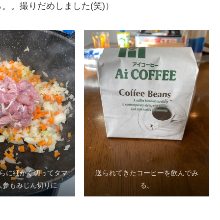
。。撮りだめしました(笑)）
らに細かく切ってタマ
送られてきたコーヒーを飲んでみ
人参もみじん切りに
る。