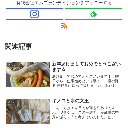
有限会社エムプランテイションをフォローする
関連記事
新年あけましておめでとうござい
きのこ
ます☆
あけましておめでとうございます！！昨
日から、仕事始めという事で、、雪の降
る 長野県に戻って参りました。お正月
は、、５連休という事で、、ゆっくりと
させて頂きました。キノコ隊員は一番上
が、１２歳 一番下が、２歳の４人編成
キノコと氷の女王
きのこ
になっています。実は、、...
こんにちは！今日で今週も終わりです
ね。ワタシは、この一週間 冷蔵庫の中
身を減らそうと考えていました。だいぶ
スッキリしましたが、まだ使い切れてい
ないキノコもあります。今日は、ワタシ