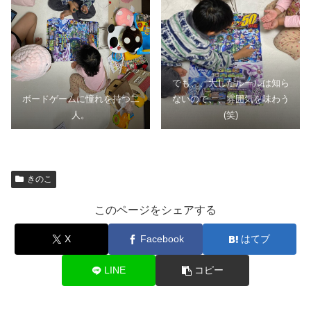
でも、、大したルールは知ら
ボードゲームに憧れを持つ二
ないので、、雰囲気を味わう
人。
(笑)
きのこ
このページをシェアする
X
Facebook
はてブ
LINE
コピー