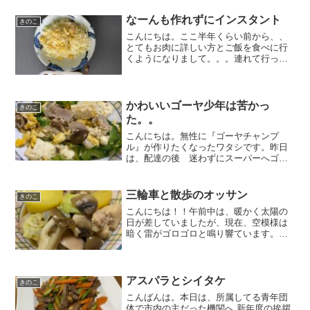
のお勧めの保存方法についてご紹介いた
します。キノコって冷凍した...
なーんも作れずにインスタント
きのこ
こんにちは。ここ半年くらい前から、、
とてもお肉に詳しい方とご飯を食べに行
くようになりまして。。。連れて行って
もらうお店、、どこもかしこも、、お肉
が美味しいんですよ。お刺身もそうです
けど、、美味しいモノってタレとかベッ
トリつけるよりも、本当少...
かわいいゴーヤ少年は苦かっ
きのこ
た。。
こんにちは。無性に『ゴーヤチャンプ
ル』が作りたくなったワタシです。昨日
は、配達の後 迷わずにスーパーへゴー
ヤを買いに行きました。買ったもの
は、、ゴーヤ 1本とアイス１０本。レジ
のお姉さん、、に多分ヤバい奴だと思わ
三輪車と散歩のオッサン
きのこ
れたと思います(笑)帰宅後、...
こんにちは！！午前中は、暖かく太陽の
日が差していましたが、現在、空模様は
暗く雷がゴロゴロと鳴り響ています。ワ
タシは、洗濯物の心配よりも、、娘の強
制散歩に付き添わなくて良さそうな今の
状況に安堵を覚えています。。。。そう
なんです、、昨日の事なの...
アスパラとシイタケ
きのこ
こんばんは。本日は、所属してる青年団
体で市内の主だった機関へ 新年度の挨拶