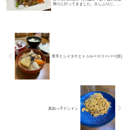
周りに行ってきました。久しぶりに、ス
ーツを着ると、、サイズが合わない
(;^_^Aズボンがブカブカでして、、嬉し
い反面 サイズが合わずにチョット気分
が良くないような（た...
里芋とシイタケとトゥルースリーパー(笑)
真似っ子ドンドン