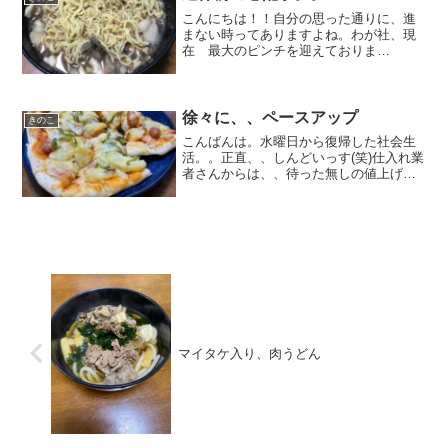
パお願い。』って、おい！！2...
こんにちは！！自分の思った通りに、進
まない時ってありますよね。わが社、現
在 最大のピンチを迎えておりま
す、、、、、、来週 5/3～5/5までお休
みの予定なのですが、キノコの成長がヤ
ヤ遅れ気味なのです。明日 土曜日まで
に収穫を完了させて荷造り...
徐々に、、ペースアップ
きのこ
こんばんは。水曜日から復帰した社会生
活。。正直、、しんどいっす(笑)仕入れ業
者さんからは、、待った無しの値上げの
話ばかりで、、根も上げたくなります
☆10時から、、お客さん11時から、、面
接13時から、、週一回のミーティング14
時から、、面接...
マイタケ入り、肉うどん