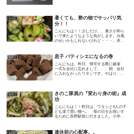
で、、ご機嫌で帰ってきましたが、、歯
医者さんでドリルで削られて、、不満そ
うです(笑)歯を磨けという事で、、歯ブラ
シを1本買って...
暑くても、酢の物でサッパリ気
きのこ
分！！
こんにちは！！少しだけ、、暑さが和ら
いで来たようなような気がします。台風
のせいかもしれないけれど・・・。本日
は、土曜日で二週間に一回ですが中学生
の１号隊員を習い事に連れていく日で
す。配達もかねて連れて行くのです
息子 パティシエになるの巻
きのこ
が、、、車中、、無言。迎えに行...
こんにちは。昨日、帰宅する際に鍵束
一式を会社に忘れまして、、、朝 会社
に入れなかったワタシです。やはり、大
事なものは面倒くさがらずに同じ場所に
戻しておかないといけないと感じまし
た。あたりまえか(笑)夕飯は、『鶏肉のガ
ーリック風味炒め』っす...
きのこ隊員の『変わり身の術』成
きのこ
功
こんにちは！！昨日は、ワタシと4人の子
ども達で買い物へ。 母の日をお祝いす
るために長野駅前に行きました。小学生
の娘がお小遣いで購入すると言っていた
はずの、、、お花。。お会計直前
に、、、『あっ、お財布忘れた・・・パ
連休前の心配事。。
きのこ