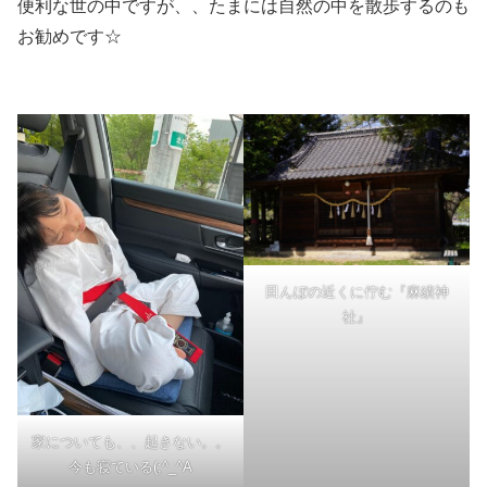
便利な世の中ですが、、たまには自然の中を散歩するのも
お勧めです☆
田んぼの近くに佇む『麻績神
社』
家についても、、起きない。。
今も寝ている(;^_^A