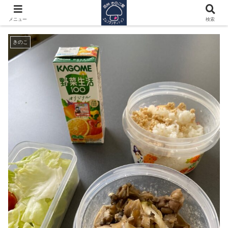
舞茸入り、すき焼き弁当(昨日)
メニュー
検索
きのこ