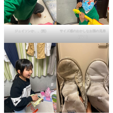
ジェイソンか、、(笑)
サイズ感のおかしなお面の兄弟
(;´∀｀)