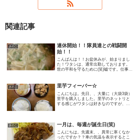
関連記事
連休開始！！隊員達との戦闘開
きのこ
始！！
こんばんは！！お盆休みが、始まりまし
た！ワタシは、通常出勤しております。
世の平和を守るために(笑)嘘です。仕事が
終わらなかっただけです(;^ω^)子ども達
は、全員休みなので・・・とにかく騒が
しい。仕事にならん(;^_^Aそんなおバカ
里芋フィーバー☆
きのこ
なワタシ...
こんにちは。先日、、大量に（大袋3袋）
里芋を購入しました。里芋のネットリと
する感じがワタシは好きなのですが、、
ちょっと、、高いので、、値引きされて
いるのを発見して思わず買ってしまいま
した。見切られているだけあって、、傷
みかけてましたのでサッ...
一月は、毎週が誕生日(笑)
きのこ
こんにちは。先週末、、異常に寒くなか
ったですか？？車の気温を表示するとこ