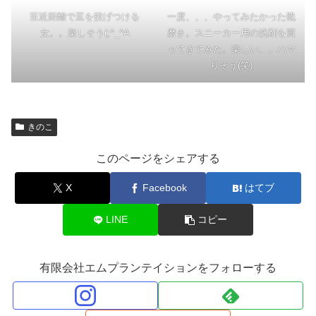
至近距離で豆を投げつける
一度、、、やってみたかった靴
女。。楽しそう(;^_^A
磨き。スニーカー用の洗剤を買
ってきてみた。楽しい、、ハマ
りそう(笑)
きのこ
このページをシェアする
X
Facebook
はてブ
LINE
コピー
有限会社エムプランテイションをフォローする