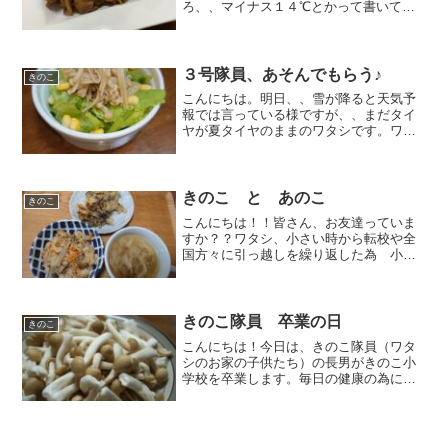
ろ、、マイナス１４℃とかって書いてあ
りましたけど。。寒すぎて、、よく眠れ
ず(;´∀｀)日曜日の朝、ワタシは髪を切り
に出発。途中で配達してみたりしなが
ら、、行きましたけど...
３号隊員、あそんでもらう♪
きのこ
こんにちは。明日、、雪が降ると天気予
報では言っている様ですが、、まだタイ
ヤが夏タイヤのままのワタシです。ワタ
シ達の会社からも見る事が出来る地元の
山の言い伝えがあります。高社山という
名前の山なのですが、山頂に雪が２回
被ると、その次は市街地に...
きのこ と あのこ
きのこ
こんにちは！！皆さん、お友達っていま
すか？？ワタシ、小さい時から転校や全
国方々に引っ越しを繰り返した為 小さ
い頃からの友人というのがいないので
す。（入学してから卒業まで同じ学校に
いたのは高校生の時だけ。。）現代のよ
うに、携帯電話が復旧してい...
きのこ隊員 卒業の日
きのこ
こんにちは！今日は、きのこ隊員（ワタ
シのお家の子供たち）の長男がきのこ小
学校を卒業します。毎日の健康の為に
も、野球や水泳、空手、工作教室など
様々な習い事に通っていました。（工作
教室は続いて通ってます。）身長も伸び
てきて、かわいかった隊員も ...