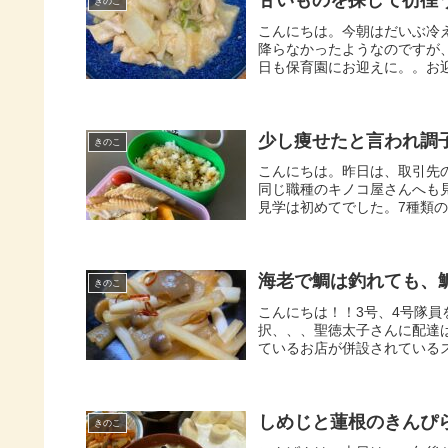
甘いものを探して彷徨
きのこ
こんにちは。今朝はだいぶ冷
降らなかったようなのですが、
日も保育園にお迎えに。。お迎
少し痩せたと言われ調
きのこ
こんにちは。昨日は、取引先
同じ職種のキノコ屋さんへも
見学は初めてでした。7種類の
海老で鯛は釣れても、
きのこ
こんにちは！！3号、4号隊
択、、、聖徳太子さんに配達
ているお店が併設されているス
しめじと蓮根のきんぴ
きのこ