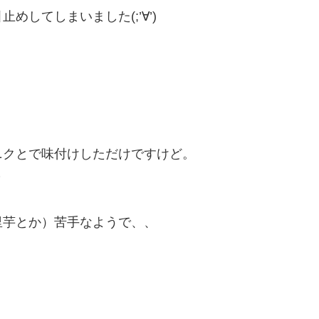
してしまいました(;’∀’)
ニクとで味付けしただけですけど。
～
里芋とか）苦手なようで、、