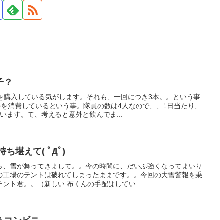
子？
乳を購入している気がします。それも、一回につき3本。。という事
ルを消費しているという事。隊員の数は4人なので、、1日当たり、
います。て、考えると意外と飲んでま...
ち堪えて( ﾟДﾟ)
ら、雪が舞ってきまして。。今の時間に、だいぶ強くなってまいり
の工場のテントは破れてしまったままです。。今回の大雪警報を乗
ント君。。（新しい 布くんの手配はしてい...