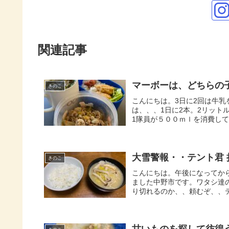
関連記事
マーボーは、どちらの
きのこ
こんにちは。3日に2回は牛
は、、、1日に2本。2リット
1隊員が５００ｍｌを消費して
大雪警報・・テント君 持
きのこ
こんにちは。午後になってか
ました中野市です。ワタシ達
り切れるのか、、頼むぞ、、テ