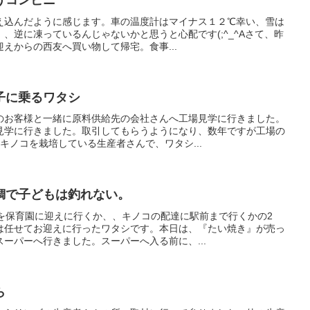
うコンビニ
え込んだように感じます。車の温度計はマイナス１２℃幸い、雪は
、逆に凍っているんじゃないかと思うと心配です(;^_^Aさて、昨
えからの西友へ買い物して帰宅。食事...
子に乗るワタシ
のお客様と一緒に原料供給先の会社さんへ工場見学に行きました。
見学に行きました。取引してもらうようになり、数年ですが工場の
キノコを栽培している生産者さんで、ワタシ...
鯛で子どもは釣れない。
員を保育園に迎えに行くか、、キノコの配達に駅前まで行くかの2
は任せてお迎えに行ったワタシです。本日は、『たい焼き』が売っ
ーパーへ行きました。スーパーへ入る前に、...
ら