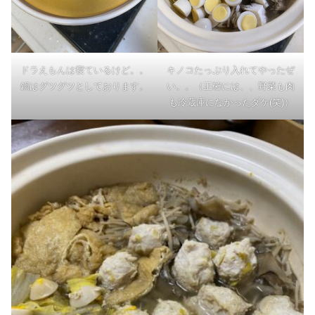
ドラえもんは寝ているけど。。
キノコたっぷり入れてやったぜ
鍋はグツグツとしております。
い。。（正確には、、野菜も肉
も冷蔵庫になかったダケ(笑)）