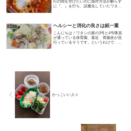
行の間を空けたいのに操作方法が解らず
に『、』を打ち、誤魔化していたワタシ
です。このサイトの支配人 Mr S氏に教
えていただきました。こんな些細な事も
出来るようになると嬉しいモノです。さ
て、本日の夕飯は、、...
ヘルシーと消化の良さは紙一重
きのこ
こんにちは！ワタシの家の3号と4号隊員
が通っている保育園、最近 胃腸炎が流
行っているそうです。というわけで、今
日はお腹に優しそうな料理を作りたいと
思います。『野菜たっぷりシチュー』で
ごんす。消化が良いと言われている、じ
ゃがいも、にんじん、ブ...
かっこいい人☆