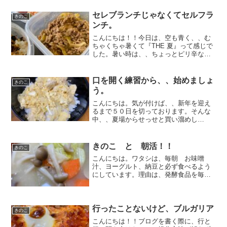
を行った様子をレポートします。（きん
ぴらにしたのですが、、し...
セレブランチじゃなくてセルフラ
きのこ
ンチ。
こんにちは！！今日は、空も青く、、む
ちゃくちゃ暑くて『THE 夏』って感じで
した。暑い時は、、ちょっとピリ辛なモ
ノが食べたくありませんか？？というわ
けで、本日は『回鍋肉テイストな野菜肉
炒め』です。冷蔵庫の中に、見切り品で
口を開く練習から、、始めましょ
きのこ
買った牛豚の合挽肉。...
う。
こんにちは。気が付けば、、新年を迎え
るまで５０日を切っております。そんな
中、、夏場からせっせと買い溜めし
て、、大事に大事に食べていたアイス
『梨味の爽』ラスト一個を食べてしまい
ました。今日から何を楽しみに生きて行
きのこ と 朝活！！
きのこ
けばと思うと、、悲しいです。も...
こんにちは。ワタシは、毎朝 お味噌
汁、ヨーグルト、納豆と必ず食べるよう
にしています。理由は、発酵食品を毎朝
食べると身体に良さそうだから(笑)ワタ
シ 朝４時過ぎに起き、朝活としてごは
んの準備をします。ワタシの日課は お
味噌汁を作る事。お湯を沸...
行ったことないけど、ブルガリア
きのこ
こんにちは！！ブログを書く際に、行と