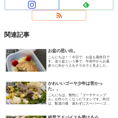
関連記事
お盆の思い出。
きのこ
こんにちは！！今日で、お盆も最終日で
す。送り盆という事で、午前中からお墓
参りに向かう人をチラホラと見ました
よ。亡くなった先祖が、年に一度お家に
帰って来ると言われているお盆。ふと思
ったのですが、終戦の時期とお盆の時期
が、同時期なんだろうと思い...
かわいいゴーヤ少年は苦かっ
きのこ
た。。
こんにちは。無性に『ゴーヤチャンプ
ル』が作りたくなったワタシです。昨日
は、配達の後 迷わずにスーパーへゴー
ヤを買いに行きました。買ったもの
は、、ゴーヤ 1本とアイス１０本。レジ
のお姉さん、、に多分ヤバい奴だと思わ
経営アドバイスを受ける☆