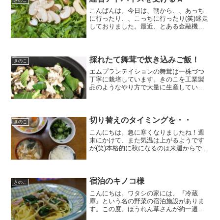
きのこ
れたと思います(笑)帰宅後、...
こんばんは。今日は、朝から、、あっち
に行ったり、、こっちに行ったり(笑)迷走
しておりました。最近、とある金融機関
の支援事業で経営アドバイスを受けてお
ります。ワタシ、肩書こそ、、代表者な
のですが、、あまり上手に経営という事
が出来ていません。そ...
採れたて舞茸で炊き込みご飯！
きのこ
エムプランテイションの舞茸は一株づつ
丁寧に栽培しています。きのこを工業製
品のようなやり方で大量に生産している
ところもありますが、エムプランテイシ
ョンではそのような栽培方法を取ってい
ません。そんな「とれたて舞茸」で作る
炊き込みご飯は最高に美味...
切り替えのタイミングを・・
きのこ
こんにちは。急に寒くなりましたね！週
末にかけて、また気温は上がるようです
が(笑)本格的に秋になるのは来週からでし
ょうか。。昨晩は、、寒くてエアコンの
スイッチを『冷』→『暖』に切り替えま
した。今朝も、車のエアコンを『水色』
→『赤色』に切り替え...
宿泊のキノコ様
きのこ
こんにちは。ワタシの家には、『冷蔵
庫』という名の野菜の宿泊施設がありま
す。この度、ほうれん草さんが約一週間
の長期滞在中です。宿泊施設の管理人と