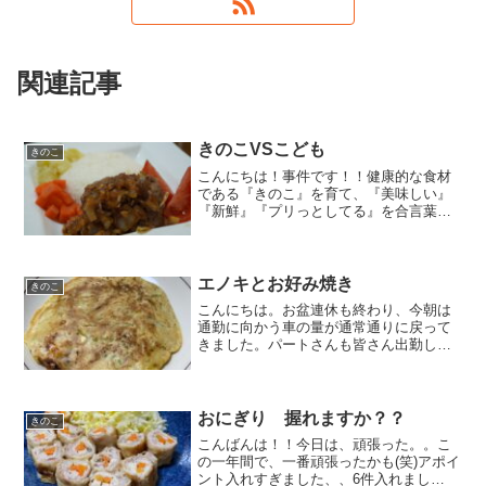
関連記事
きのこVSこども
きのこ
こんにちは！事件です！！健康的な食材
である『きのこ』を育て、『美味しい』
『新鮮』『プリっとしてる』を合言葉に
キノコを全国の皆さんにお届けしている
ワタシの家で事件です。実は、我が家の
キノコ隊員（こども４名）たち、、、み
んなキノコ苦手なんです。...
エノキとお好み焼き
きのこ
こんにちは。お盆連休も終わり、今朝は
通勤に向かう車の量が通常通りに戻って
きました。パートさんも皆さん出勤して
くれて、、パッケージの部屋開けたら た
くさん人がいて驚きました(;^_^Aパート
さんたちが沢山働けるように、仕事をい
ただけるように頑...
おにぎり 握れますか？？
きのこ
こんばんは！！今日は、頑張った。。こ
の一年間で、一番頑張ったかも(笑)アポイ
ント入れすぎました、、6件入れまし