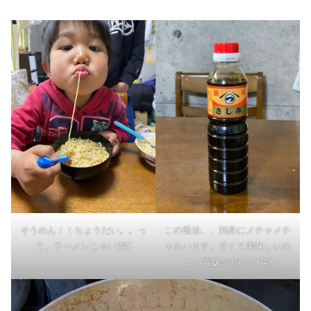
そうめん！！ちょうだい。。っ
この醤油、、刺身にメチャメチ
て、ラーメンじゃい(笑)
ャあいます。甘くて美味しいの
よ。愛媛のだけど(笑)