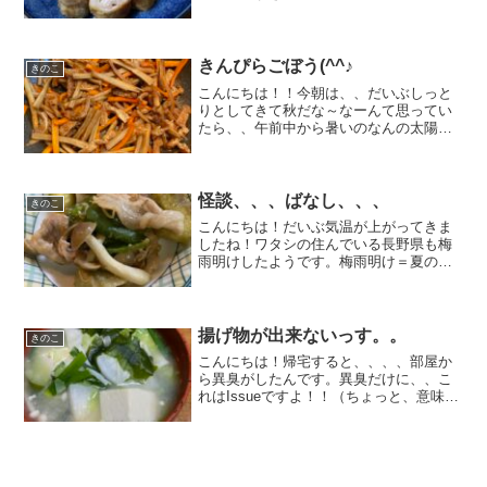
て・・頭の中、、やや整理できていませ
ん。そして、、まだ会社にいます(;^_^A
これ書いたら帰ります☆でも、ものすご
く充実の1日でし...
きんぴらごぼう(^^♪
きのこ
こんにちは！！今朝は、、だいぶしっと
りとしてきて秋だな～なーんて思ってい
たら、、午前中から暑いのなんの太陽が
眩しいです。夕飯は、『きんぴらごぼう
とカボチャ』だけじゃないけど、、それ
で(笑)ゴボウの皮を剥いていて思うんです
が、、、剥いているう...
怪談、、、ばなし、、、
きのこ
こんにちは！だいぶ気温が上がってきま
したね！ワタシの住んでいる長野県も梅
雨明けしたようです。梅雨明け＝夏の始
まりです！！夏と言えば、、、夏と言え
ば、、、『学校の怪談』でしょぉ～～実
は、、、ワタシの家にも出るんです
よ、、、毎晩、、毎晩、、夜中...
揚げ物が出来ないっす。。
きのこ
こんにちは！帰宅すると、、、、部屋か
ら異臭がしたんです。異臭だけに、、こ
れはIssueですよ！！（ちょっと、意味違
うか(笑)）卓球部に入部した隊員１号。部
活から帰宅して、、、そのままの靴下で
ウロウロしていたことが原因。。速攻
で、、『足を洗っ...