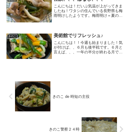
こんにちは！だいぶ気温が上がってきま
したね！ワタシの住んでいる長野県も梅
雨明けしたようです。梅雨明け＝夏の始
まりです！！夏と言えば、、、夏と言え
ば、、、『学校の怪談』でしょぉ～～実
は、、、ワタシの家にも出るんです
よ、、、毎晩、、毎晩、、夜中...
美術館でリフレッシュ♪
きのこ
こんにちは！！今週も始まりました！気
が付けば、、６月も後半戦です。６月と
言えば、、、一年の半分が終わる月で
す！！そう！今年も半分が終わろうとし
ているのです(;^_^A早いなぁ～(;^ω^)昨日
は、『北野美術館』というところへ行っ
てきました。...
きのこ de 時短の主役
きのこ警察２４時