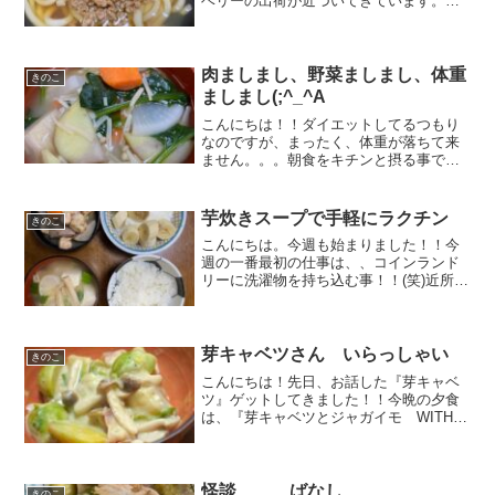
ベリーの出荷が近づいてきています。先
週末は、忙しくなる前に一息入れた
く、、ちょっと気分転換をしに出掛けま
した。。が、、、少々 はしゃぎ過ぎま
して、、、ちょっと、、お疲れ...
肉ましまし、野菜ましまし、体重
きのこ
ましまし(;^_^A
こんにちは！！ダイエットしてるつもり
なのですが、まったく、体重が落ちて来
ません。。。朝食をキチンと摂る事で、
午前中の間食を無くそうと考えてみ
た、、、作戦変更(笑)食事の量を減らした
だけだと、、絶対ストレスが溜まってド
芋炊きスープで手軽にラクチン
きのこ
カ食いしてしまうので。。...
こんにちは。今週も始まりました！！今
週の一番最初の仕事は、、コインランド
リーに洗濯物を持ち込む事！！(笑)近所に
０時まで営業しているコインランドリー
があります。ワタシも、いつも通ってい
ます。（もうね、乾燥機買った方が良い
んじゃないか、、って...
芽キャベツさん いらっしゃい
きのこ
こんにちは！先日、お話した『芽キャベ
ツ』ゲットしてきました！！今晩の夕食
は、『芽キャベツとジャガイモ WITH
ぶなしめじ inクリーム煮』にします。
（前置詞の使い方は、間違ってますが、
芽キャベツの味は間違いなかったで
す！！）芽キャベツ！！...
怪談、、、ばなし、、、
きのこ