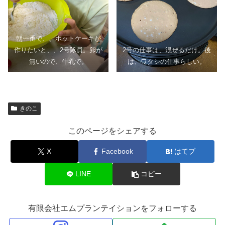
朝一番で、、ホットケーキが
作りたいと、、2号隊員。卵が
2号の仕事は、混ぜるだけ。後
無いので、牛乳で。
は、ワタシの仕事らしい。
きのこ
このページをシェアする
X
Facebook
はてブ
LINE
コピー
有限会社エムプランテイションをフォローする