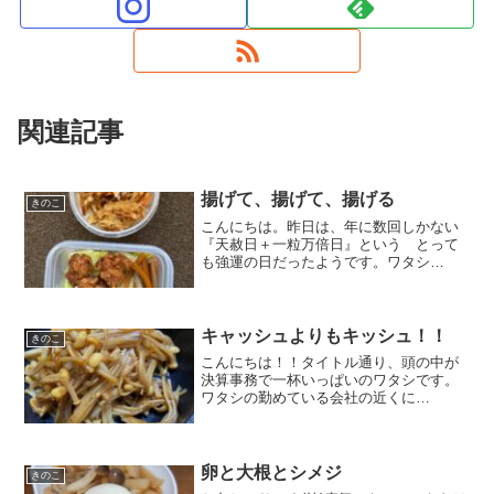
関連記事
揚げて、揚げて、揚げる
きのこ
こんにちは。昨日は、年に数回しかない
『天赦日＋一粒万倍日』という とって
も強運の日だったようです。ワタシ
も、、何か始めようかと思いました
が、、いつも通り過ごしていました(笑)さ
て、、月曜日に子ども達と約束をし
た、、『鶏のから揚げ』を作りまし...
キャッシュよりもキッシュ！！
きのこ
こんにちは！！タイトル通り、頭の中が
決算事務で一杯いっぱいのワタシです。
ワタシの勤めている会社の近くに
『KUTEN。』というフルーツタルト屋さ
んがOPENします。規格外品の果実や、
地元で生産されている卵など材料にこだ
わり地域発展をコンセプト...
卵と大根とシメジ
きのこ