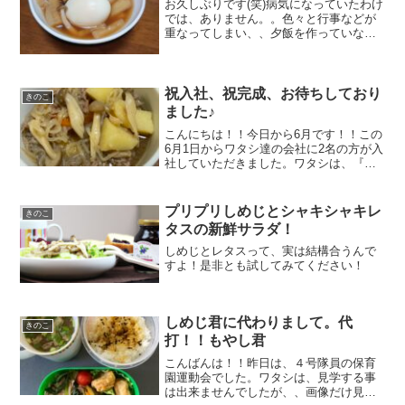
お久しぶりです(笑)病気になっていたわけ
では、ありません。。色々と行事などが
重なってしまい、、夕飯を作っていなか
ったり、、写真を撮らなかったりで、、
日々が流れてました。冷蔵庫を開く
と、、大きな大根が鎮座しておりまし
た。早く消費しようと思い、...
祝入社、祝完成、お待ちしており
きのこ
ました♪
こんにちは！！今日から6月です！！この
6月1日からワタシ達の会社に2名の方が入
社していただきました。ワタシは、『こ
の人にしか出来ない仕事』『あの人じゃ
ないとわからない』を無くしていきたい
と考えています。ワタシ達の仕事は、全
プリプリしめじとシャキシャキレ
きのこ
国へ『美味しい食材...
タスの新鮮サラダ！
しめじとレタスって、実は結構合うんで
すよ！是非とも試してみてください！
しめじ君に代わりまして。代
きのこ
打！！もやし君
こんばんは！！昨日は、４号隊員の保育
園運動会でした。ワタシは、見学する事
は出来ませんでしたが、、画像だけ見せ