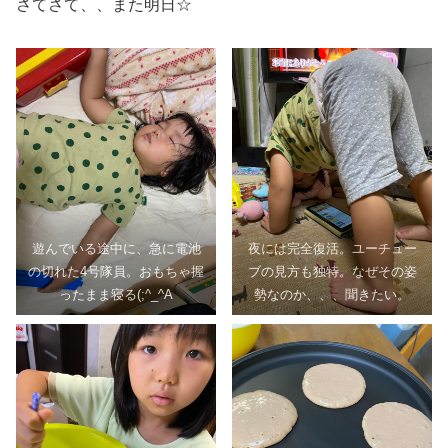
さてさて、、また明日☆
遊んでいる途中に、急に電池
夜には完全復活。ユーチュー
の切れた4号隊員。おもちゃ握
ブの見方も独特。なぜその姿
ったまま寝る(;^_^A
勢なのか、、、聞きたい。