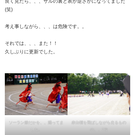
良く見たら、、、ザルの裏と表が逆さかになってました
(笑)
考え事しながら、、、は危険です。。
それでは、、、また！！
久しぶりに更新でした。
ソーラン節だかを、、踊ってま
赤白帽を飛ばしながら走るもの
した。
の、、3位