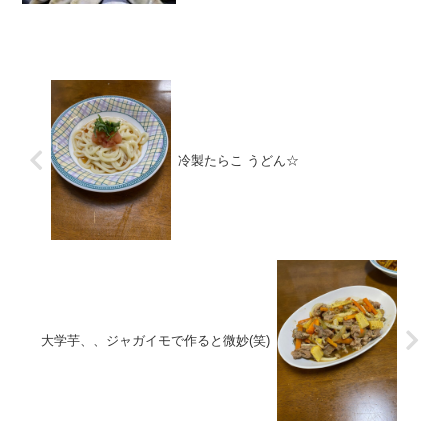
クエストが１号隊員くんから上がってお
りまして。。めでたく本日、、実行とな
りました。でも、、普通...
冷製たらこ うどん☆
大学芋、、ジャガイモで作ると微妙(笑)