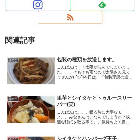
関連記事
包装の種類を放送します。
きのこ
こんばんは！！太陽が沈んでしまいまし
た、、、そもそも雨なので太陽さん見て
ませんが(;^ω^)本日は、『包装形態の違い
による、品質変化について』レポートし
たいと思います。ワタシ達の会社で栽培
している『まいたけ君』ですが、同じ日
に産まれてきた子...
里芋とシイタケとトゥルースリー
きのこ
パー(笑)
こんばんは。。。寝る時に大事なモ
ノ。。みなさんは、なんでしょうか？快
適な睡眠を取る事で、、気持ちよく目覚
める。すっきりとした気持ちで起き上が
ると、、一日が上手く行くような気がし
ます。昨晩、、普段 寝ている部屋が3
シイタケとハンバーグ王子
きのこ