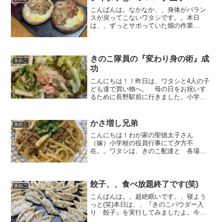
号、4号隊員に占拠されまして...
こんばんは。なかなか、、身体がバラン
スが戻ってこないワタシです。。本日
は、、ずっとサボっていた畑の作業
を、、自分でせずに、、会社の人にお願
いしました(笑)でも、、ちゃんと畑までは
付いていきましたよ！！（当たりまえ
(笑)）長靴を履いて、、畑に...
きのこ隊員の『変わり身の術』成
きのこ
功
こんにちは！！昨日は、ワタシと4人の子
ども達で買い物へ。 母の日をお祝いす
るために長野駅前に行きました。小学生
の娘がお小遣いで購入すると言っていた
はずの、、、お花。。お会計直前
に、、、『あっ、お財布忘れた・・・パ
かさ増し兄弟
きのこ
パお願い。』って、おい！！2...
こんにちは！わが家の聖徳太子さん
（嫁）小学校の役員行事にて夕方不
在。。ワタシは、きのこ配達と 各場所
に散らばっている３匹の子豚（２号・３
号・４号）の回収作業に大慌てで帰宅し
ました。途中、４号隊員がお気に入りの
西友に寄り ９円のもやしをGET...
餃子、、食べ放題終了です(笑)
きのこ
こんばんは。。超絶眠いです、、寝よう
っと(笑)本日は、、『きのこパウダー入
り 餃子』を実行してみましたよ。今週
の頭からですね、、餃子が食べたいとリ